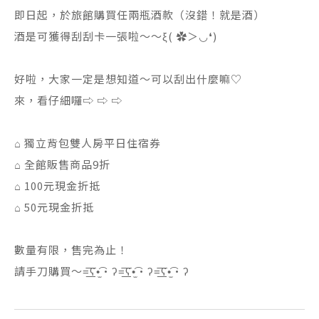
即日起，於旅館購買任兩瓶酒款（沒錯！就是酒）
酒是可獲得刮刮卡一張啦～～ξ( ✿＞◡❛)
好啦，大家一定是想知道～可以刮出什麼嘛♡
來，看仔細囉⇨ ⇨ ⇨
⌂ 獨立背包雙人房平日住宿券
⌂ 全館販售商品9折
⌂ 100元現金折抵
⌂ 50元現金折抵
數量有限，售完為止！
請手刀購買～=͟͟͞͞ʕ•̫͡•ʔ=͟͟͞͞ʕ•̫͡•ʔ=͟͟͞͞ʕ•̫͡•ʔ