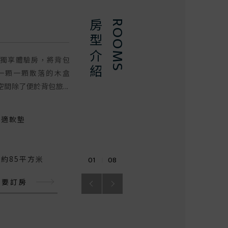
獨享雙人房
房型介紹
ROOMS
N 設計獨享體驗房，將背包
MUJI RENOVATION 設計獨享體驗房，將背包
一顆一顆散落的木盒
客的上下關係，拆解成一顆一顆散落的木盒
間除了便於背包旅...
子，除了具備專屬的休憩空間除了便於背包旅...
舒適軟墊
客房床型
雙人舒適軟墊
入住人數
2
積約85平方米
客房面積
總面積約85平方米
01
08
我要訂房
了解更多
我要訂房