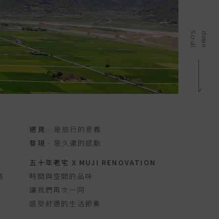
S
c
r
o
l
l
d
o
w
n
遇見
- 是旅行的意義
發現
- 是久違的感動
五十年老宅 X MUJI RENOVATION
路
時間與空間的品味
讓我們再次一同
感受舒適的生活節奏