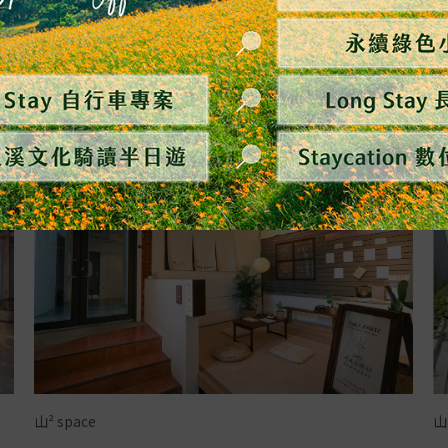
圖書區
共
山² space
山