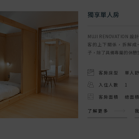
緻六人房
獨享單人房
人房，家人親友出遊同住的好選擇
MUJI RENOVATIO
客的上下關係，拆解成
子，除了具備專屬的休憩空
客房床型
三組雙人軟墊
客房床型
單人
入住人數
6
入住人數
1
客房面積
26平方米
客房面積
​總面
解更多
我要訂房
了解更多