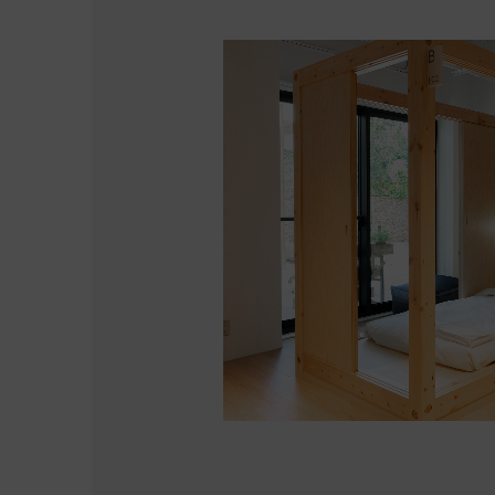
雅
六
了