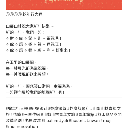
③⓪③⓪ 蛇年行大運
.
山鄰山林祝大家新年快樂～
新的一年，我們一起：
✧ 財 ✧ 蛇 ✧ 駕 ✧ 到 ✧ 福氣滿！
✧ 蛇 ✧ 麼 ✧ 攏 ✧ 賀 ✧ 運氣旺！
✧ 蛇 ✧ 麼 ✧ 都 ✧ 順 ✧ 利 ✧ 好事來！
.
在玉里的山鄰間，
每一縷晨光都滿載祝福，
每一片暖風都送來希望。
.
新的一年，願您笑口常開、幸福滿滿，
一起迎向屬於我們的燦爛新年吧！
#蛇年行大運 #財蛇駕到 #蛇麼攏賀 #蛇麼都順利 #山鄰山林青年文
旅 #花蓮 #玉里住宿 #山鄰山林青年文旅 #青年旅館 #無印良品空間
改造企劃 #老屋改建 #hualien #yuli #hostel #taiwan #muji
#mujirenovation