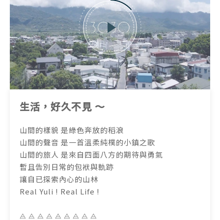
生活，好久不見 ～
山間的樣貌 是綠色奔放的稻浪
山間的聲音 是一首溫柔純樸的小鎮之歌
山間的旅人 是來自四面八方的期待與勇氣
暫且告別日常的包袱與軌跡
讓自已探索內心的山林
Real Yuli ! Real Life !
⨺ ⨺ ⨺ ⨺ ⨺ ⨺ ⨺ ⨺ ⨺